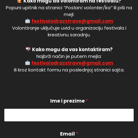
Kako mogu da volontiram na festivalu?
Popuni upitnik na stranici
“Postani volonter/ka”
ili piši na
mejl:
festivalodrazstrave@gmail.com
Volontiranje uključuje uvid u organizaciju festivala i
kreativnu saradnju.
Kako mogu da vas kontaktiram?
Najbrži način je putem mejla:
festivalodrazstrave@gmail.com
ili kroz kontakt formu na poslednjoj stranici sajta.
E
Ime i prezime
*
m
a
i
l
I
m
Email
*
e