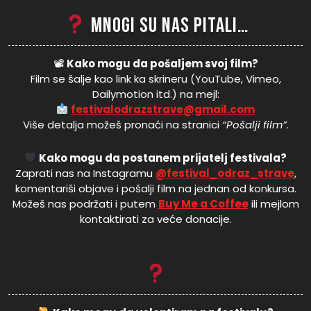
Mnogi su nas pitali…
📽
Kako mogu da pošaljem svoj film?
Film se šalje kao link ka skrineru (YouTube, Vimeo,
Dailymotion itd.) na mejl:
festivalodrazstrave@gmail.com
Više detalja možeš pronaći na stranici
“Pošalji film”
.
Kako mogu da postanem prijatelj festivala?
Zaprati nas na Instagramu
@festival_odraz_strave
,
komentariši objave i pošalji film na jednan od konkursa.
Možeš nas podržati i putem
Buy Me a Coffee
ili mejlom
kontaktirati za veće donacije.