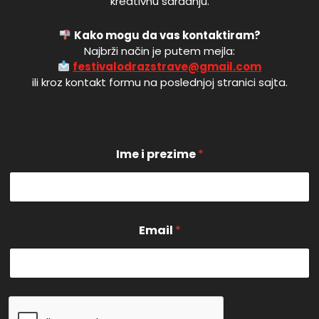
kreativnu saradnju.
Kako mogu da vas kontaktiram?
Najbrži način je putem mejla:
festivalodrazstrave@gmail.com
ili kroz kontakt formu na poslednjoj stranici sajta.
E
Ime i prezime
*
m
a
i
l
i
E
Email
*
m
a
i
l