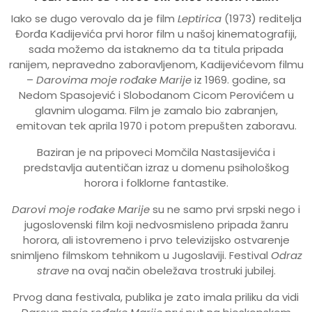
Iako se dugo verovalo da je film
Leptirica
(1973) reditelja
Đorđa Kadijevića prvi horor film u našoj kinematografiji,
sada možemo da istaknemo da ta titula pripada
ranijem, nepravedno zaboravljenom, Kadijevićevom filmu
–
Darovima moje rođake Marije
iz 1969. godine, sa
Nedom Spasojević i Slobodanom Cicom Perovićem u
glavnim ulogama. Film je zamalo bio zabranjen,
emitovan tek aprila 1970 i potom prepušten zaboravu.
Baziran je na pripoveci Momčila Nastasijevića i
predstavlja autentičan izraz u domenu psihološkog
horora i folklorne fantastike.
Darovi moje rođake Marije
su ne samo prvi srpski nego i
jugoslovenski film koji nedvosmisleno pripada žanru
horora, ali istovremeno i prvo televizijsko ostvarenje
snimljeno filmskom tehnikom u Jugoslaviji. Festival
Odraz
strave
na ovaj način obeležava trostruki jubilej.
Prvog dana festivala, publika je zato imala priliku da vidi