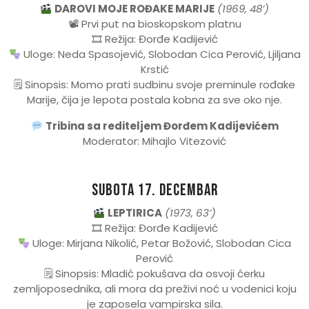
DAROVI MOJE ROĐAKE MARIJE
(1969, 48’)
📽 Prvi put na bioskopskom platnu
🎞 Režija: Đorđe Kadijević
Uloge: Neda Spasojević, Slobodan Cica Perović, Ljiljana
Krstić
🗒 Sinopsis: Momo prati sudbinu svoje preminule rođake
Marije, čija je lepota postala kobna za sve oko nje.
Tribina sa rediteljem Đorđem Kadijevićem
Moderator: Mihajlo Vitezović
Subota 17. decembar
LEPTIRICA
(1973, 63’)
🎞 Režija: Đorđe Kadijević
Uloge: Mirjana Nikolić, Petar Božović, Slobodan Cica
Perović
🗒 Sinopsis: Mladić pokušava da osvoji ćerku
zemljoposednika, ali mora da preživi noć u vodenici koju
je zaposela vampirska sila.