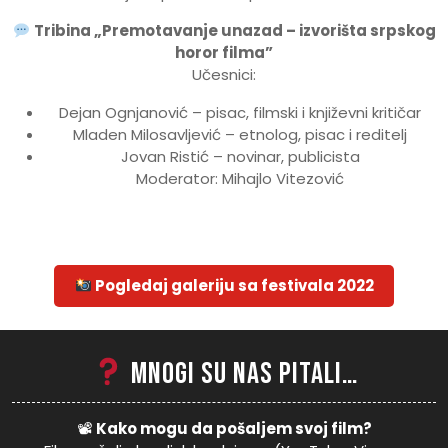
Tribina „Premotavanje unazad – izvorišta srpskog
horor filma”
Učesnici:
Dejan Ognjanović – pisac, filmski i književni kritičar
Mladen Milosavljević – etnolog, pisac i reditelj
Jovan Ristić – novinar, publicista
Moderator: Mihajlo Vitezović
Pogledaj galeriju sa festivala 2022
Mnogi su nas pitali…
📽
Kako mogu da pošaljem svoj film?