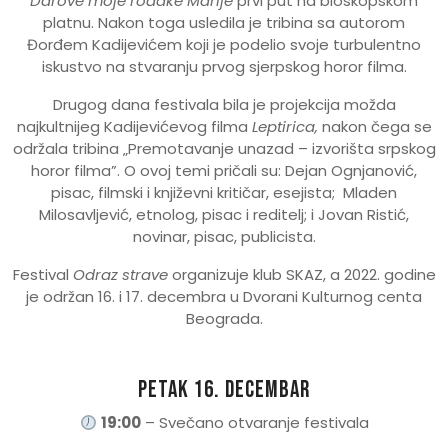
Darove moje rođake Marije
prvi put na bioskopskom
platnu. Nakon toga usledila je tribina sa autorom
Đorđem Kadijevićem koji je podelio svoje turbulentno
iskustvo na stvaranju prvog sjerpskog horor filma.
Drugog dana festivala bila je projekcija možda
najkultnijeg Kadijevićevog filma
Leptirica,
nakon čega se
održala tribina „Premotavanje unazad – izvorišta srpskog
horor filma”. O ovoj temi pričali su: Dejan Ognjanović,
pisac, filmski i književni kritičar, esejista; Mladen
Milosavljević, etnolog, pisac i reditelj; i Jovan Ristić,
novinar, pisac, publicista.
Festival
Odraz strave
organizuje klub SKAZ, a 2022. godine
je održan 16. i 17. decembra u Dvorani Kulturnog centa
Beograda.
Petak 16. decembar
19:00
– Svečano otvaranje festivala