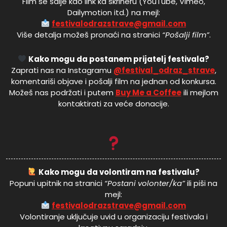
Film se šalje kao link ka skrineru (YouTube, Vimeo,
Dailymotion itd.) na mejl:
festivalodrazstrave@gmail.com
Više detalja možeš pronaći na stranici
“Pošalji film”
.
Kako mogu da postanem prijatelj festivala?
Zaprati nas na Instagramu
@festival_odraz_strave
,
komentariši objave i pošalji film na jednan od konkursa.
Možeš nas podržati i putem
Buy Me a Coffee
ili mejlom
kontaktirati za veće donacije.
Kako mogu da volontiram na festivalu?
Popuni upitnik na stranici
“Postani volonter/ka”
ili piši na
mejl:
festivalodrazstrave@gmail.com
Volontiranje uključuje uvid u organizaciju festivala i