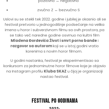
pozitivno ↔ negativno
zvučno Z ↔ bezvučno S
Uslovi su se stekli tek 2022. godine i jubilej je okasnio ali se
festival pretvorio u jednogodišnje podsećanje na velika
imena u horor i subverzivnom filmu sa ovih prostora, pa
se tako već naredne godine osvrnuo na kultni film
Mladena Đorđevića Život i smrt porno bande
i
razgovor sa autorom
koji se u istoj godini vratio
korenima s novim horor filmom.
U godini nastanka, festival je eksperimentisao sa
konkursom za jednominutne horor filmove koje je objavio
na Instagram profilu
Kluba SKAZ
u čijoj je organizaciji
nastao festival.
Festival po godinama