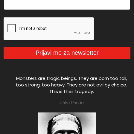
r
e
z
i
m
e
Prijavi me za newsletter
Monsters are tragic beings. They are born too tall,
too strong, too heavy. They are not evil by choice.
This is their tragedy.
Ishiro Honda