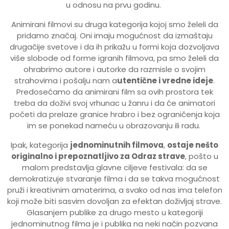
u odnosu na prvu godinu.
Animirani filmovi su druga kategorija kojoj smo želeli da
pridamo značaj. Oni imaju mogućnost da izmaštaju
drugačije svetove i da ih prikažu u formi koja dozvoljava
više slobode od forme igranih filmova, pa smo želeli da
ohrabrimo autore i autorke da razmisle o svojim
strahovima i pošalju nam a
utentične i vredne ideje
.
Predosećamo da animirani film sa ovih prostora tek
treba da doživi svoj vrhunac u žanru i da će animatori
početi da prelaze granice hrabro i bez ograničenja koja
im se ponekad nameću u obrazovanju ili radu.
Ipak, kategorija
jednominutnih filmova
,
ostaje nešto
originalno i prepoznatljivo za Odraz strave
, pošto u
malom predstavlja glavne ciljeve festivala: da se
demokratizuje stvaranje filma i da se takva mogućnost
pruži i kreativnim amaterima, a svako od nas ima telefon
koji može biti sasvim dovoljan za efektan doživljaj strave.
Glasanjem publike za drugo mesto u kategoriji
jednominutnog filma je i publika na neki način pozvana