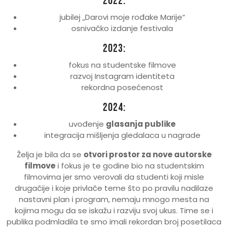
2022:
jubilej „Darovi moje rođake Marije“
osnivačko izdanje festivala
2023:
fokus na studentske filmove
razvoj Instagram identiteta
rekordna posećenost
2024:
uvođenje
glasanja publike
integracija mišljenja gledalaca u nagrade
Želja je bila da se
otvori prostor za nove autorske
filmove
i fokus je te godine bio na studentskim
filmovima jer smo verovali da studenti koji misle
drugačije i koje privlače teme što po pravilu nadilaze
nastavni plan i program, nemaju mnogo mesta na
kojima mogu da se iskažu i razviju svoj ukus. Time se i
publika podmladila te smo imali rekordan broj posetilaca