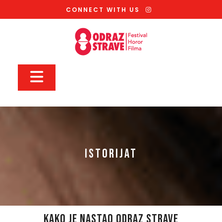
Skip
CONNECT WITH US
to
content
Open
Button
ISTORIJAT
KAKO JE NASTAO ODRAZ STRAVE