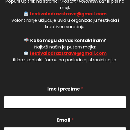
Popuni upitnik na stranici
“Postani volonter/ka”
ili piši na
mejl:
festivalodrazstrave@gmail.com
Volontiranje uključuje uvid u organizaciju festivala i
kreativnu saradnju.
Kako mogu da vas kontaktiram?
Najbrži način je putem mejla:
festivalodrazstrave@gmail.com
ili kroz kontakt formu na poslednjoj stranici sajta.
Ime i prezime
*
*
Email
*
*
p