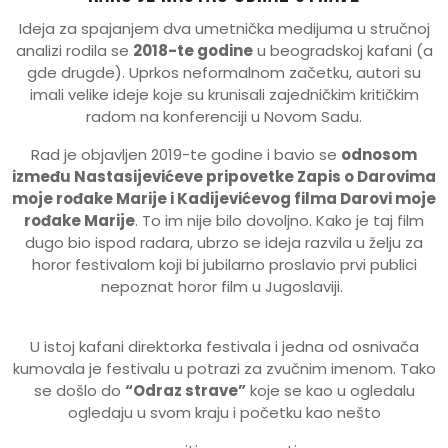
Ideja za spajanjem dva umetnička medijuma u stručnoj
analizi rodila se
2018-te godine
u beogradskoj kafani (a
gde drugde). Uprkos neformalnom začetku, autori su
imali velike ideje koje su krunisali zajedničkim kritičkim
radom na konferenciji u Novom Sadu.
Rad je objavljen 2019-te godine i bavio se
odnosom
između Nastasijevićeve pripovetke Zapis o Darovima
moje rođake Marije i Kadijevićevog filma Darovi moje
rođake Marije
. To im nije bilo dovoljno. Kako je taj film
dugo bio ispod radara, ubrzo se ideja razvila u želju za
horor festivalom koji bi jubilarno proslavio prvi publici
nepoznat horor film u Jugoslaviji.
U istoj kafani direktorka festivala i jedna od osnivača
kumovala je festivalu u potrazi za zvučnim imenom. Tako
se došlo do
“Odraz strave”
koje se kao u ogledalu
ogledaju u svom kraju i početku kao nešto