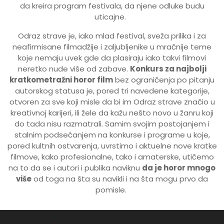
da kreira program festivala, da njene odluke budu
uticajne.
Odraz strave je, iako mlad festival, sveža prilika i za
neafirmisane filmadžije i zaljubljenike u mračnije teme
koje nemaju uvek gde da plasiraju iako takvi filmovi
neretko nude više od zabave.
Konkurs za najbolji
kratkometražni horor film
bez ograničenja po pitanju
autorskog statusa je, pored tri navedene kategorije,
otvoren za sve koji misle da bi im Odraz strave značio u
kreativnoj karijeri, ili žele da kažu nešto novo u žanru koji
do tada nisu razmatrali. Samim svojim postojanjem i
stalnim podsećanjem na konkurse i programe u koje,
pored kultnih ostvarenja, uvrstimo i aktuelne nove kratke
filmove, kako profesionalne, tako i amaterske, utičemo
na to da se i autori i publika naviknu
da je horor mnogo
više
od toga na šta su navikli i na šta mogu prvo da
pomisle.