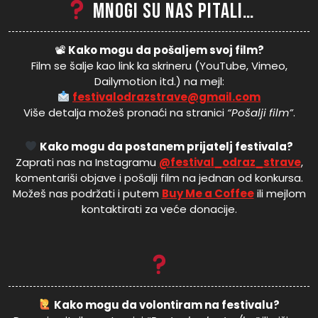
Mnogi su nas pitali…
📽
Kako mogu da pošaljem svoj film?
Film se šalje kao link ka skrineru (YouTube, Vimeo,
Dailymotion itd.) na mejl:
festivalodrazstrave@gmail.com
Više detalja možeš pronaći na stranici
“Pošalji film”
.
Kako mogu da postanem prijatelj festivala?
Zaprati nas na Instagramu
@festival_odraz_strave
,
komentariši objave i pošalji film na jednan od konkursa.
Možeš nas podržati i putem
Buy Me a Coffee
ili mejlom
kontaktirati za veće donacije.
Kako mogu da volontiram na festivalu?