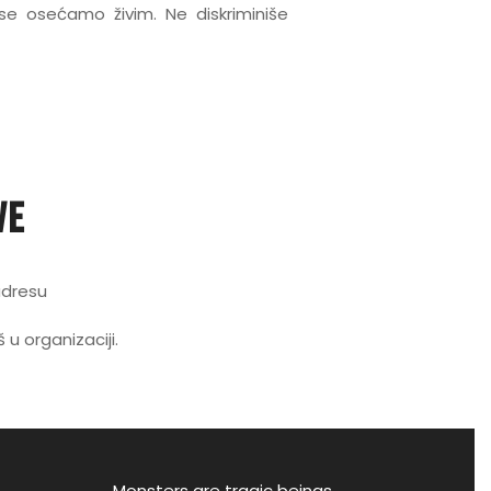
 se osećamo živim. Ne diskriminiše
ve
adresu
u organizaciji.
Monsters are tragic beings.