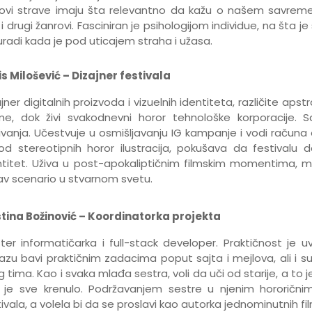
movi strave imaju šta relevantno da kažu o našem savre
i drugi žanrovi. Fasciniran je psihologijom individue, na šta
uradi kada je pod uticajem straha i užasa.
is Milošević – Dizajner festivala
jner digitalnih proizvoda i vizuelnih identiteta, različite apst
me, dok živi svakodnevni horor tehnološke korporacije
ivanja. Učestvuje u osmišljavanju IG kampanje i vodi računa 
od stereotipnih horor ilustracija, pokušava da festivalu da 
ntitet. Uživa u post-apokaliptičnim filmskim momentima,
av scenario u stvarnom svetu.
stina Božinović – Koordinatorka projekta
ter informatičarka i full-stack developer. Praktičnost je 
azu bavi praktičnim zadacima poput sajta i mejlova, ali i s
 tima. Kao i svaka mlađa sestra, voli da uči od starije, a to 
 je sve krenulo. Podržavanjem sestre u njenim hororičnim
ivala, a volela bi da se proslavi kao autorka jednominutnih fil