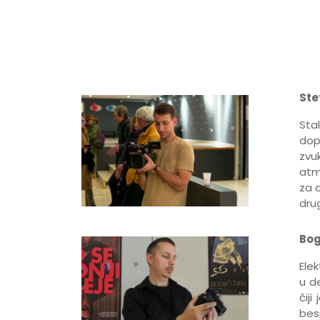
Ste
Sta
dop
zvuk
atm
za 
dru
Bog
Elek
u d
čiji
bes