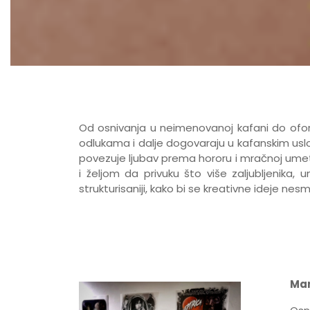
Od osnivanja u neimenovanoj kafani do ofor
odlukama i dalje dogovaraju u kafanskim uslovi
povezuje ljubav prema hororu i mračnoj umetn
i željom da privuku što više zaljubljenika
strukturisaniji, kako bi se kreativne ideje ne
Mar