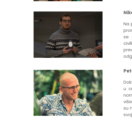
Nik
Na 
pro
se 
civ
pre
odg
Pet
Dokt
u c
nor
više
su m
svoj