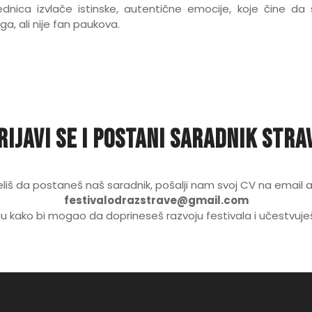
ednica izvlače istinske, autentične emocije, koje čine da
ga, ali nije fan paukova.
rijavi se i postani saradnik stra
eliš da postaneš naš saradnik, pošalji nam svoj CV na email 
festivalodrazstrave@gmail.com
eju kako bi mogao da doprineseš razvoju festivala i učestvuješ 