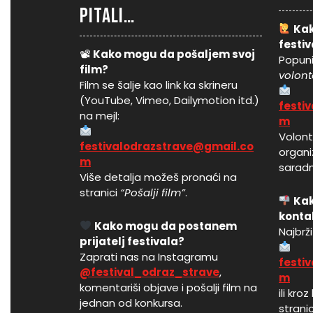
pitali…
Kak
festi
📽
Kako mogu da pošaljem svoj
Popuni
film?
volont
Film se šalje kao link ka skrineru
(YouTube, Vimeo, Dailymotion itd.)
festi
na mejl:
m
Volonti
festivalodrazstrave@gmail.co
organiz
m
saradn
Više detalja možeš pronaći na
stranici
“Pošalji film”
.
Ka
konta
Kako mogu da postanem
Najbrž
prijatelj festivala?
Zaprati nas na Instagramu
festi
@festival_odraz_strave
,
m
komentariši objave i pošalji film na
ili kr
jednan od konkursa.
stranic