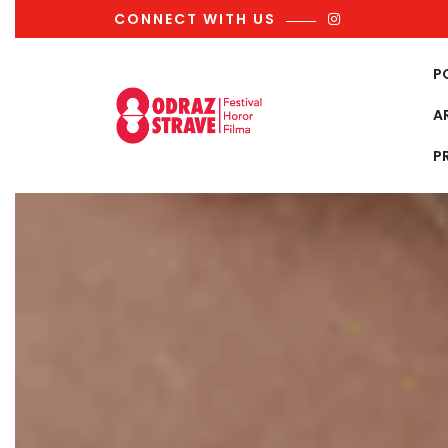
Skip
CONNECT WITH US
to
content
P
A
P