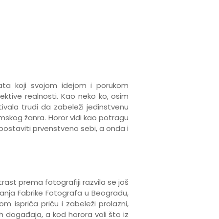
jekata koji svojom idejom i porukom
ektive realnosti. Kao neko ko, osim
stivala trudi da zabeleži jedinstvenu
mskog žanra. Horor vidi kao potragu
ostaviti prvenstveno sebi, a onda i
rast prema fotografiji razvila se još
ivanja Fabrike Fotografa u Beogradu,
om ispriča priču i zabeleži prolazni,
h događaja, a kod horora voli što iz