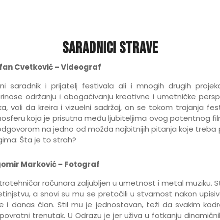
Saradnici strave
fan Cvetković – Videograf
lni saradnik i prijatelj festivala ali i mnogih drugih pro
rinose održanju i obogaćivanju kreativne i umetničke persp
a, voli da kreira i vizuelni sadržaj, on se tokom trajanja fe
osferu koja je prisutna među ljubiteljima ovog potentnog fil
odgovorom na jedno od možda najbitnijih pitanja koje treba p
gima: Šta je to strah?
omir Marković – Fotograf
trotehničar računara zaljubljen u umetnost i metal muziku. St
etinjstvu, a snovi su mu se pretočili u stvarnost nakon upis
 je i danas član. Stil mu je jednostavan, teži da svakim kadr
povratni trenutak. U Odrazu je jer uživa u fotkanju dinamični