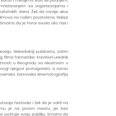
ulturi i medijima. Bavi se pisanjem,
umrežavanjem sa organizacijama i
tetskih dana. Želi da razvije ukus
filmova na našim prostorima. Nalazi
. Smatra da je horor svuda oko nas i
viziju. Nekadašnji publicista, zatim
g filma fantastike. Kreativni urednik
metnosti u Beogradu sa iskustvom u
nogi njegovi protagonisti, a ostao
ovenska žanrovska kinematografija
tacija festivala i želi da je održi na
ija mu je na prvom mestu, jer bez
 ne poštuje svoju publiku. Smatra da