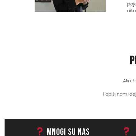
poj
niko
P
Ako ž
i opiši nam id
Mnogi su nas