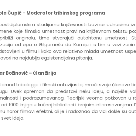
ola Čupić – Moderator tribinskog programa
postdiplomskim studijama književnosti bavi se odnosima izm
mene koje filmska umetnost pravi na književnom tekstu po
približi originalu, time stvarajući autohtonu umetnost. St
ilizaciju od epa o Gilgamešu do Kamija i s tim u vezi zanima 
dstavljeni u filmu i kako ova relativno mlada umetnost usp
ovori na najdublja egzistencijalna pitanja.
ar Božinović – Član žirija
orand tribologije i filmski entuzijasta, mrači svoje članove 
ugu. Uvek spreman da predstavi neku ideju, a najviše voli
malnosti i podrazumevanog. Teorijski veoma potkovan u raz
 od 1000 knjiga u kućnoj biblioteci i brojnim interesovanjima. 
u horor filmovi efektni, ali je i radoznao da vidi dokle su au
 svet ideja.