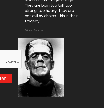
They are born too tall, too
strong, too heavy. They are
not evil by choice. This is their
tragedy.
Ishiro Honda
ter