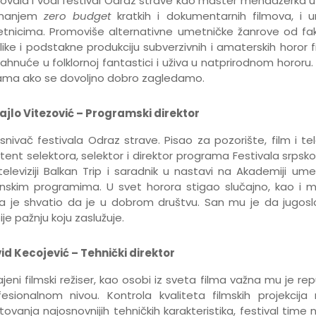
ovala i vodi festival Odraz strave kao master menadžerka u k
imanjem
zero budget
kratkih i dokumentarnih filmova, i 
tnicima. Promoviše alternativne umetničke žanrove od fakul
like i podstakne produkciju subverzivnih i amaterskih horor 
ahnuće u folklornoj fantastici i uživa u natprirodnom hororu
ama ako se dovoljno dobro zagledamo.
ajlo Vitezović – Programski direktor
snivač festivala Odraz strave. Pisao za pozorište, film i tele
tent selektora, selektor i direktor programa Festivala srpsko
televiziji Balkan Trip i saradnik u nastavi na Akademiji u
binskim programima. U svet horora stigao slučajno, kao i m
a je shvatio da je u dobrom društvu. San mu je da jugosl
je pažnju koju zaslužuje.
id Kecojević – Tehnički direktor
ajeni filmski režiser, kao osobi iz sveta filma važna mu je repu
fesionalnom nivou. Kontrola kvaliteta filmskih projekc
tovanja najosnovnijih tehničkih karakteristika, festival time