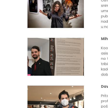
Osn
sn
ume
pub
nad
u n
Mih
Koo
asis
na 
tri
kad
dobi
Dav
Prit
pro
poš