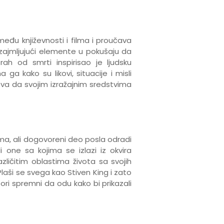
eđu književnosti i filma i proučava
zajmljujući elemente u pokušaju da
rah od smrti inspirisao je ljudsku
ga kako su likovi, situacije i misli
eva da svojim izražajnim sredstvima
tima, ali dogovoreni deo posla odradi
 one sa kojima se izlazi iz okvira
ličitim oblastima života sa svojih
Plaši se svega kao Stiven King i zato
tori spremni da odu kako bi prikazali