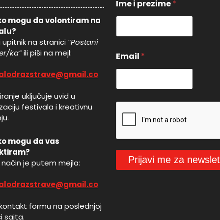
Ime i prezime
*
o mogu da volontiram na
valu?
 upitnik na stranici
“Postani
*
er/ka”
ili piši na mejl:
Email
*
*
E
valodrazstrave@gmail.co
m
a
i
ranje uključuje uvid u
l
aciju festivala i kreativnu
ju.
ko mogu da vas
ktiram?
Prijavi me za newslet
i način je putem mejla:
valodrazstrave@gmail.co
oz kontakt formu na poslednjoj
i sajta.