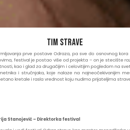
Tim strave
mljavanja prve postave Odraza, pa sve do osnovnog kora re
ma, festival je postao više od projekta – on je stecište različi
osti, kao i glad za drugačijim i celovitijim pogledom na svet
, umetnika i stručnjaka, koje nalaze na najneočekivanijim
smetano kretale i rasla vrednost koju nudimo prijateljima stra
ija Stanojević – Direktorka festival