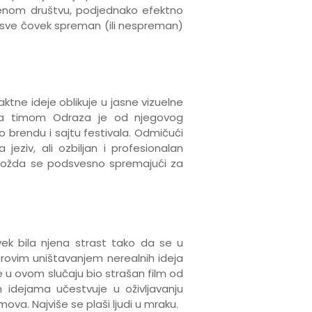
menom društvu, podjednako efektno
 je sve čovek spreman (ili nespreman)
raktne ideje oblikuje u jasne vizuelne
. Sa timom Odraza je od njegovog
o brendu i sajtu festivala. Odmičući
jeziv, ali ozbiljan i profesionalan
 možda se podsvesno spremajući za
uvek bila njena strast tako da se u
urovim uništavanjem nerealnih ideja
je u ovom slučaju bio strašan film od
 idejama učestvuje u oživljavanju
mova. Najviše se plaši ljudi u mraku.