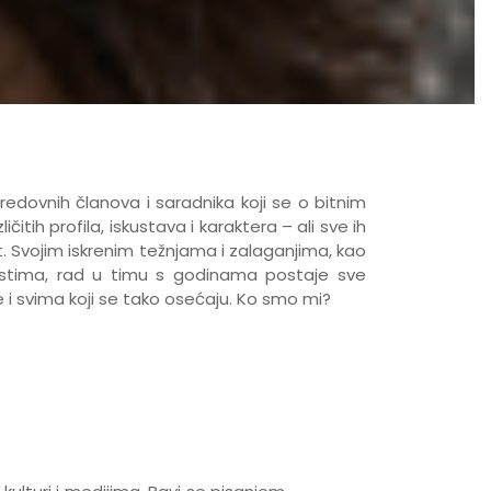
dovnih članova i saradnika koji se o bitnim
tih profila, iskustava i karaktera – ali sve ih
. Svojim iskrenim težnjama i zalaganjima, kao
 mestima, rad u timu s godinama postaje sve
ve i svima koji se tako osećaju. Ko smo mi?