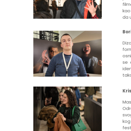
fil
kao 
da 
Bor
Diza
for
osn
se 
ide
tak
Kri
Mas
Odr
svog
kog
fest